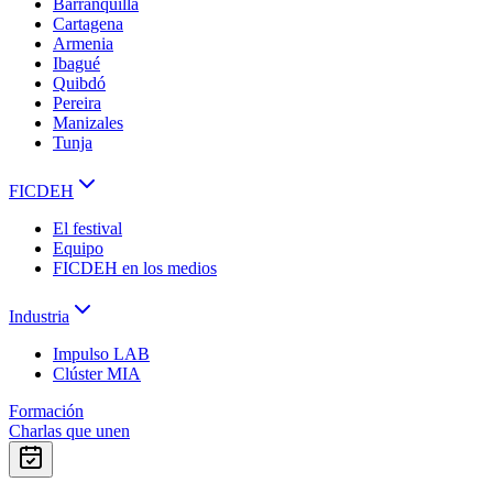
Barranquilla
Cartagena
Armenia
Ibagué
Quibdó
Pereira
Manizales
Tunja
FICDEH
El festival
Equipo
FICDEH en los medios
Industria
Impulso LAB
Clúster MIA
Formación
Charlas que unen