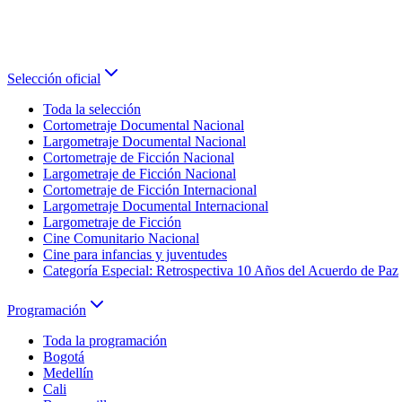
Selección oficial
Toda la selección
Cortometraje Documental Nacional
Largometraje Documental Nacional
Cortometraje de Ficción Nacional
Largometraje de Ficción Nacional
Cortometraje de Ficción Internacional
Largometraje Documental Internacional
Largometraje de Ficción
Cine Comunitario Nacional
Cine para infancias y juventudes
Categoría Especial: Retrospectiva 10 Años del Acuerdo de Paz
Programación
Toda la programación
Bogotá
Medellín
Cali