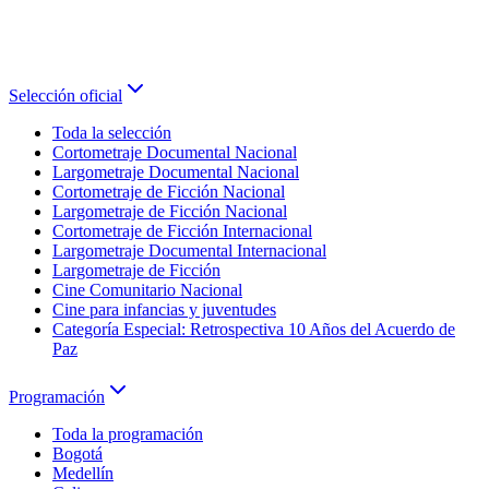
Selección oficial
Toda la selección
Cortometraje Documental Nacional
Largometraje Documental Nacional
Cortometraje de Ficción Nacional
Largometraje de Ficción Nacional
Cortometraje de Ficción Internacional
Largometraje Documental Internacional
Largometraje de Ficción
Cine Comunitario Nacional
Cine para infancias y juventudes
Categoría Especial: Retrospectiva 10 Años del Acuerdo de
Paz
Programación
Toda la programación
Bogotá
Medellín