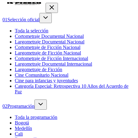
0
1
Selección oficial
Toda la selección
Cortometraje Documental Nacional
Largometraje Documental Nacional
Cortometraje de Ficción Nacional
Largometraje de Ficción Nacional
Cortometraje de Ficción Internacional
Largometraje Documental Internacional
Largometraje de Ficción
Cine Comunitario Nacional
Cine para infancias y juventudes
Categoría Especial: Retrospectiva 10 Años del Acuerdo de
Paz
0
2
Programación
Toda la programación
Bogotá
Medellín
Cali