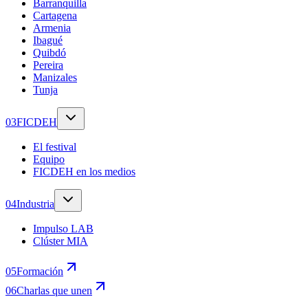
Barranquilla
Cartagena
Armenia
Ibagué
Quibdó
Pereira
Manizales
Tunja
0
3
FICDEH
El festival
Equipo
FICDEH en los medios
0
4
Industria
Impulso LAB
Clúster MIA
0
5
Formación
0
6
Charlas que unen