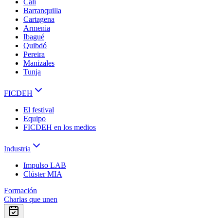
Cali
Barranquilla
Cartagena
Armenia
Ibagué
Quibdó
Pereira
Manizales
Tunja
FICDEH
El festival
Equipo
FICDEH en los medios
Industria
Impulso LAB
Clúster MIA
Formación
Charlas que unen