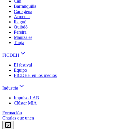
Cali
Barranquilla
Cartagena
Armenia
Ibagué
Quibdó
Pereira
Manizales
Tunja
FICDEH
El festival
Equipo
FICDEH en los medios
Industria
Impulso LAB
Clúster MIA
Formación
Charlas que unen