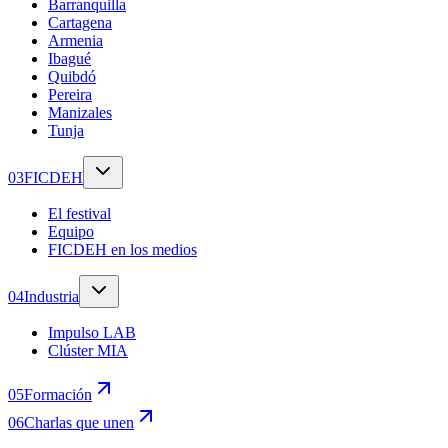
Barranquilla
Cartagena
Armenia
Ibagué
Quibdó
Pereira
Manizales
Tunja
0
3
FICDEH
El festival
Equipo
FICDEH en los medios
0
4
Industria
Impulso LAB
Clúster MIA
0
5
Formación
0
6
Charlas que unen