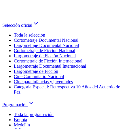
Selección oficial
Toda la selección
Cortometraje Documental Nacional
Largometraje Documental Nacional
Cortometraje de Ficción Nacional
Largometraje de Ficción Nacional
Cortometraje de Ficción Internacional
Largometraje Documental Internacional
Largometraje de Ficción
Cine Comunitario Nacional
Cine para infancias y juventudes
Categoría Especial: Retrospectiva 10 Años del Acuerdo de
Paz
Programación
Toda la programación
Bogotá
Medellín