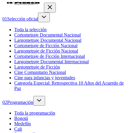
0
1
Selección oficial
Toda la selección
Cortometraje Documental Nacional
Largometraje Documental Nacional
Cortometraje de Ficción Nacional
Largometraje de Ficción Nacional
Cortometraje de Ficción Internacional
Largometraje Documental Internacional
Largometraje de Ficción
Cine Comunitario Nacional
Cine para infancias y juventudes
Categoría Especial: Retrospectiva 10 Años del Acuerdo de
Paz
0
2
Programación
Toda la programación
Bogotá
Medellín
Cali