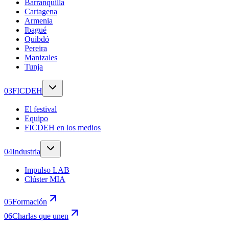
Barranquilla
Cartagena
Armenia
Ibagué
Quibdó
Pereira
Manizales
Tunja
0
3
FICDEH
El festival
Equipo
FICDEH en los medios
0
4
Industria
Impulso LAB
Clúster MIA
0
5
Formación
0
6
Charlas que unen