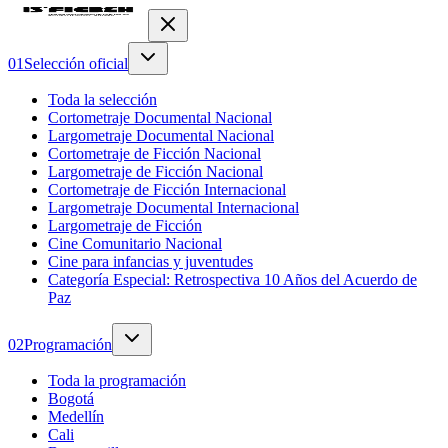
0
1
Selección oficial
Toda la selección
Cortometraje Documental Nacional
Largometraje Documental Nacional
Cortometraje de Ficción Nacional
Largometraje de Ficción Nacional
Cortometraje de Ficción Internacional
Largometraje Documental Internacional
Largometraje de Ficción
Cine Comunitario Nacional
Cine para infancias y juventudes
Categoría Especial: Retrospectiva 10 Años del Acuerdo de
Paz
0
2
Programación
Toda la programación
Bogotá
Medellín
Cali