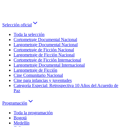
Selección oficial
Toda la selección
Cortometraje Documental Nacional
Largometraje Documental Nacional
Cortometraje de Ficción Nacional
Largometraje de Ficción Nacional
Cortometraje de Ficción Internacional
Largometraje Documental Internacional
Largometraje de Ficción
Cine Comunitario Nacional
Cine para infancias y juventudes
Categoría Especial: Retrospectiva 10 Años del Acuerdo de
Paz
Programación
Toda la programación
Bogotá
Medellín