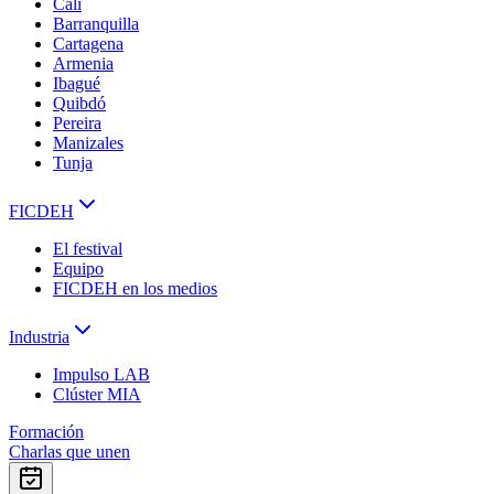
Cali
Barranquilla
Cartagena
Armenia
Ibagué
Quibdó
Pereira
Manizales
Tunja
FICDEH
El festival
Equipo
FICDEH en los medios
Industria
Impulso LAB
Clúster MIA
Formación
Charlas que unen