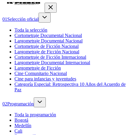
0
1
Selección oficial
Toda la selección
Cortometraje Documental Nacional
Largometraje Documental Nacional
Cortometraje de Ficción Nacional
Largometraje de Ficción Nacional
Cortometraje de Ficción Internacional
Largometraje Documental Internacional
Largometraje de Ficción
Cine Comunitario Nacional
Cine para infancias y juventudes
Categoría Especial: Retrospectiva 10 Años del Acuerdo de
Paz
0
2
Programación
Toda la programación
Bogotá
Medellín
Cali