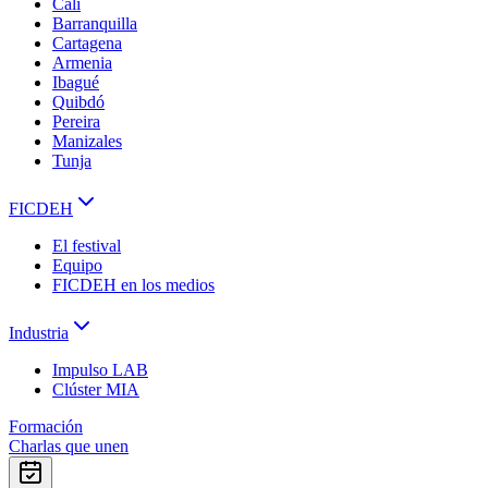
Cali
Barranquilla
Cartagena
Armenia
Ibagué
Quibdó
Pereira
Manizales
Tunja
FICDEH
El festival
Equipo
FICDEH en los medios
Industria
Impulso LAB
Clúster MIA
Formación
Charlas que unen