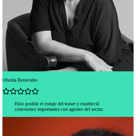
Obeida Benavides
Hizo posible el rodaje del teaser y estableció
conexiones importantes con agentes del sector.