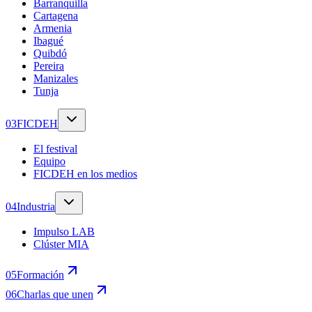
Barranquilla
Cartagena
Armenia
Ibagué
Quibdó
Pereira
Manizales
Tunja
0
3
FICDEH
El festival
Equipo
FICDEH en los medios
0
4
Industria
Impulso LAB
Clúster MIA
0
5
Formación
0
6
Charlas que unen