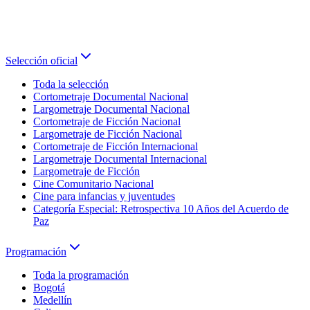
Selección oficial
Toda la selección
Cortometraje Documental Nacional
Largometraje Documental Nacional
Cortometraje de Ficción Nacional
Largometraje de Ficción Nacional
Cortometraje de Ficción Internacional
Largometraje Documental Internacional
Largometraje de Ficción
Cine Comunitario Nacional
Cine para infancias y juventudes
Categoría Especial: Retrospectiva 10 Años del Acuerdo de
Paz
Programación
Toda la programación
Bogotá
Medellín